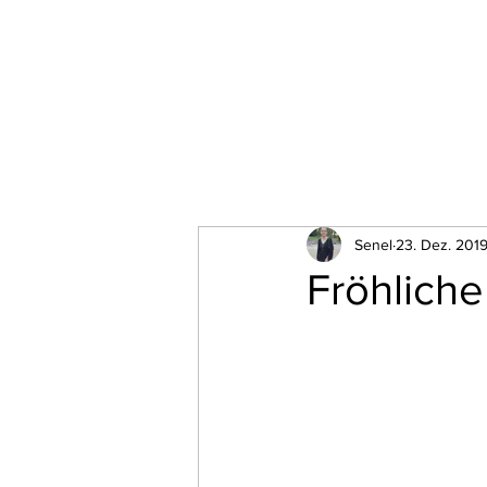
HOME
NOLI Location
WEDDING
EVEN
Senel
23. Dez. 201
Fröhlich