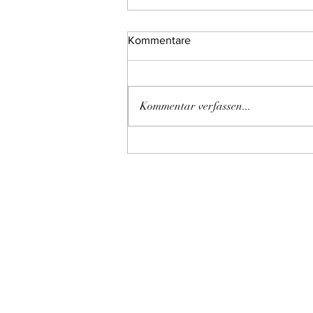
Kommentare
Kommentar verfassen...
It´s christmas time!!!!!