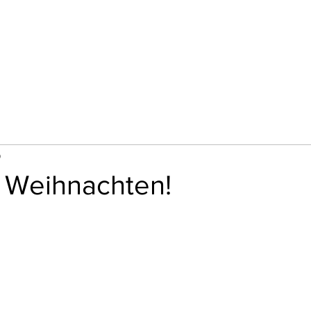
T
GALLERY
NEWS
KONTAKT
Mehr
9
e Weihnachten!